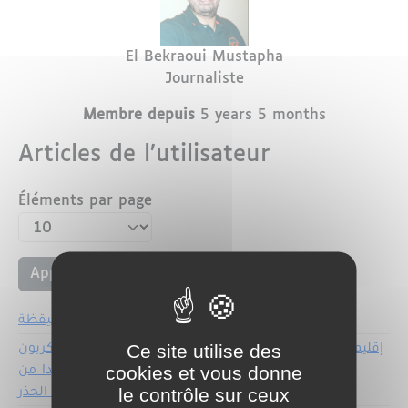
Nom
Prénom
El Bekraoui
Mustapha
Profession
Journaliste
Membre depuis
5 years 5 months
Articles de l’utilisateur
Éléments par page
الحوز : عامل الإقليم يترأس اجتماع لجنة اليقظة
إقليم أزيلال: ارتفاع حالات التسمم بغاز أحادي أكسيد الكربون
Ce site utilise des
إلى 19 حالة دون وفيات .....مؤشر خطير لتوخي مزيدا من
cookies et vous donne
الحيطة و الحذر.
le contrôle sur ceux