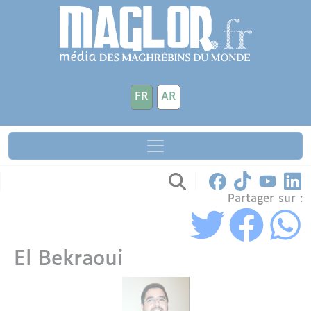
Aller au contenu principal
Panneau de gestion des cookies
FR
AR
Partager sur :
El Bekraoui
Avatar